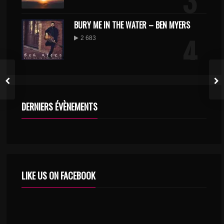
BURY ME IN THE WATER – BEN MYERS
4
2 683
MON ANCRE ET MA VOILE – DAVID DURHAM
5
2 621
DERNIERS ÉVÈNEMENTS
TELLEMENT PLUS – OZAO
6
2 602
LIKE US ON FACEBOOK
DJECKO – ECOUTE TON COEUR
7
2 233