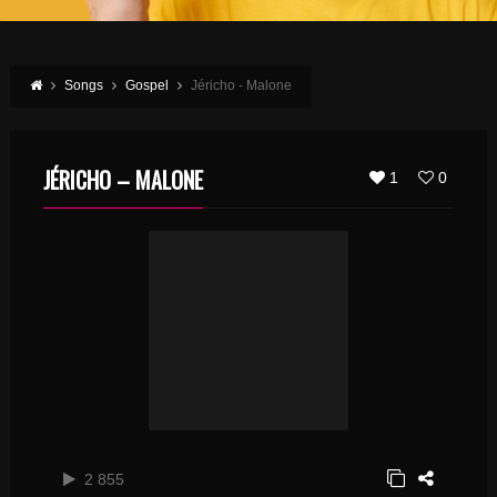
Songs
Gospel
Jéricho - Malone
JÉRICHO – MALONE
1
0
2 855