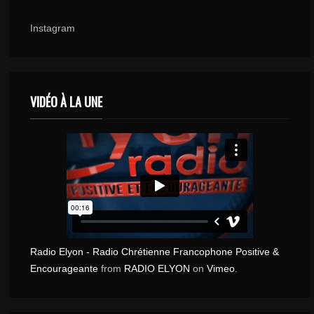
16
1 243
Instagram
DEVANT DIEU – FRESHOP GOSPEL
17
1 068
VIDÉO À LA UNE
RANIME MON FEU – STÉPHANE EGAZ
18
1 033
HE WILL MAKE A WAY – PRODIGY MUSIC
19
918
Radio Elyon - Radio Chrétienne Francophone Positive &
Encourageante
from
RADIO ELYON
on
Vimeo
.
LOUANN LEE – I WANT IT LORD
LouAnn Lee