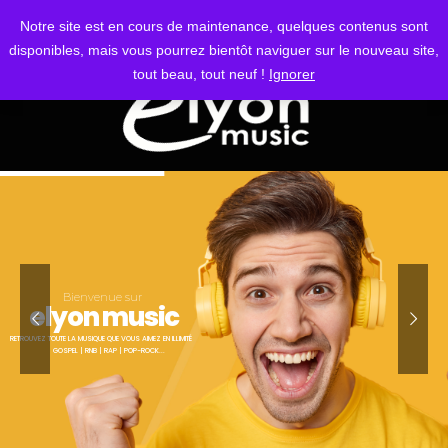
S'IDENTIFIER
Notre site est en cours de maintenance, quelques contenus sont
disponibles, mais vous pourrez bientôt naviguer sur le nouveau site,
tout beau, tout neuf !
Ignorer
Bienvenue sur
elyon music
RETROUVEZ TOUTE LA MUSIQUE QUE VOUS AIMEZ EN ILLIMITÉ
GOSPEL | RNB | RAP | POP-ROCK...