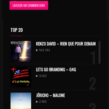
TOP 20
KENZO DAVID – RIEN QUE POUR DEMAIN
1
541 261
LETS GO BRANDING – G4G
2
3 022
JÉRICHO – MALONE
3
2 855