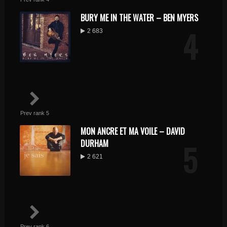
BURY ME IN THE WATER – BEN MYERS
4
2 683
Prev rank 5
MON ANCRE ET MA VOILE – DAVID
5
DURHAM
2 621
Prev rank 6