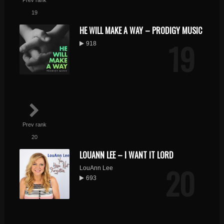
Prev rank
19
HE WILL MAKE A WAY – PRODIGY MUSIC
19
918
Prev rank
20
LOUANN LEE – I WANT IT LORD
20
LouAnn Lee
693