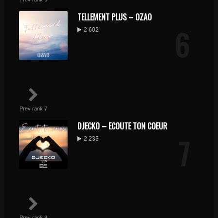
TELLEMENT PLUS – OZAO
6
2 602
Prev rank 7
DJECKO – ECOUTE TON COEUR
7
2 233
Prev rank 8