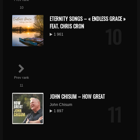
10
ETERNITY SONGS – « ENDLESS GRACE »
10
FEAT. CHRIS CRON
1 961
Prev rank
11
JOHN CHISUM – HOW GREAT
11
John Chisum
1 897