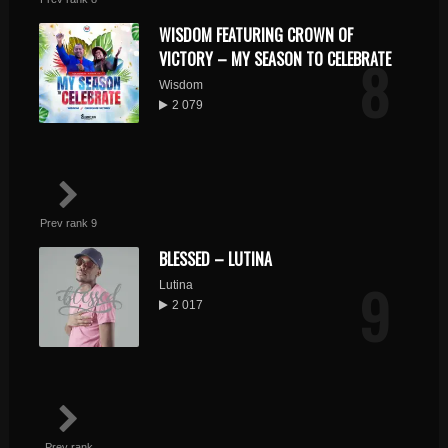
WISDOM FEATURING CROWN OF
8
VICTORY – MY SEASON TO CELEBRATE
Wisdom
2 079
Prev rank 9
BLESSED – LUTINA
9
Lutina
2 017
Prev rank