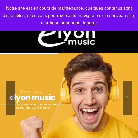
S'IDENTIFIER
Notre site est en cours de maintenance, quelques contenus sont
disponibles, mais vous pourrez bientôt naviguer sur le nouveau site,
tout beau, tout neuf !
Ignorer
Bienvenue sur
elyon music
RETROUVEZ TOUTE LA MUSIQUE QUE VOUS AIMEZ EN ILLIMITÉ
GOSPEL | RNB | RAP | POP-ROCK...