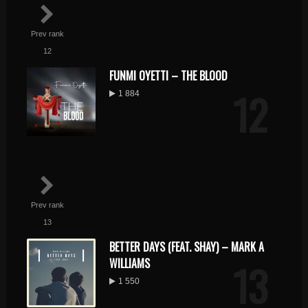
Prev rank
12
FUNMI OYETTI – THE BLOOD
12
1 884
Prev rank
13
BETTER DAYS (FEAT. SHAY) – MARK A
13
WILLIAMS
1 550