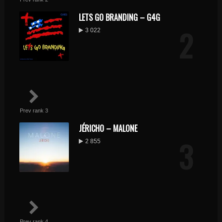
LETS GO BRANDING – G4G
2
3 022
Prev rank 3
JÉRICHO – MALONE
3
2 855
Prev rank 4