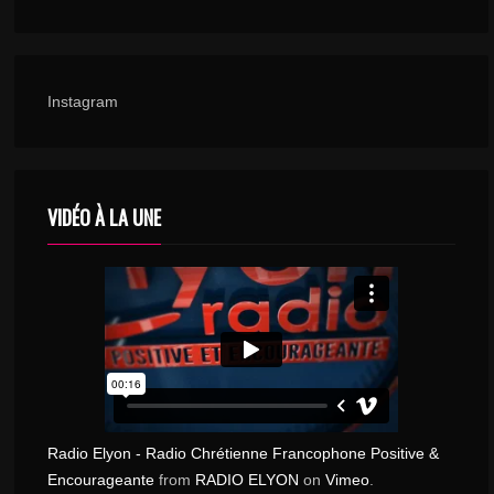
BETTER DAYS (FEAT. SHAY) – MARK A
13
WILLIAMS
1 550
Instagram
ORIGINES STELLAIRES – CHRISTOPHE
14
MARSALET
1 540
VIDÉO À LA UNE
JE N’AI QUE TOI – DAVID DURHAM
15
1 458
WE ARE READY – VOX MUSIC
16
1 243
Radio Elyon - Radio Chrétienne Francophone Positive &
Encourageante
from
RADIO ELYON
on
Vimeo
.
DEVANT DIEU – FRESHOP GOSPEL