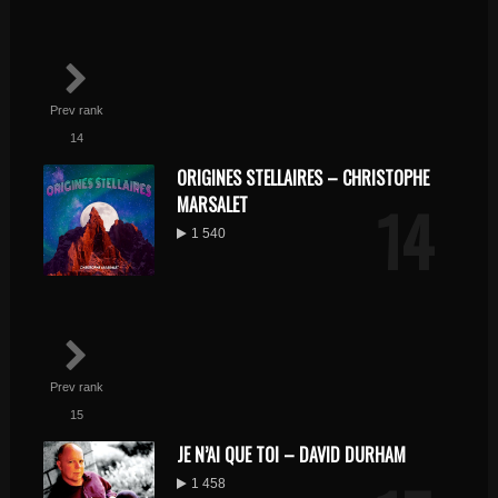
Prev rank
14
ORIGINES STELLAIRES – CHRISTOPHE
14
MARSALET
1 540
Prev rank
15
JE N’AI QUE TOI – DAVID DURHAM
1 458