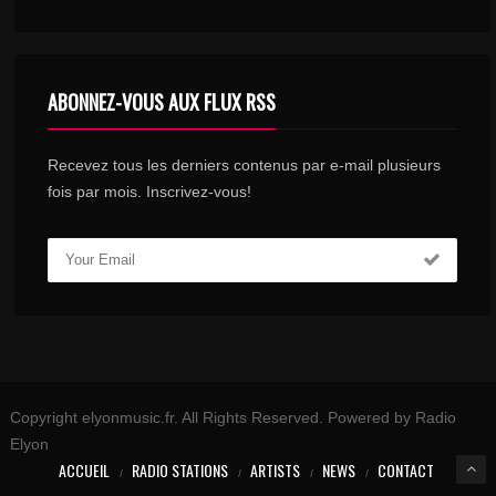
17
1 068
ABONNEZ-VOUS AUX FLUX RSS
RANIME MON FEU – STÉPHANE EGAZ
18
1 033
Recevez tous les derniers contenus par e-mail plusieurs
fois par mois. Inscrivez-vous!
HE WILL MAKE A WAY – PRODIGY MUSIC
19
918
LOUANN LEE – I WANT IT LORD
20
LouAnn Lee
693
Copyright elyonmusic.fr. All Rights Reserved. Powered by Radio
Elyon
ACCUEIL
RADIO STATIONS
ARTISTS
NEWS
CONTACT