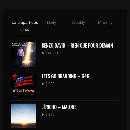
La plupart des
Daily
Weekly
Monthly
titres
KENZO DAVID – RIEN QUE POUR DEMAIN
541 261
LETS GO BRANDING – G4G
3 022
JÉRICHO – MALONE
2 855