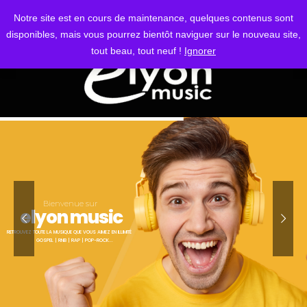
S'IDENTIFIER
Notre site est en cours de maintenance, quelques contenus sont
disponibles, mais vous pourrez bientôt naviguer sur le nouveau site,
tout beau, tout neuf !
Ignorer
Bienvenue sur
elyon music
RETROUVEZ TOUTE LA MUSIQUE QUE VOUS AIMEZ EN ILLIMITÉ
GOSPEL | RNB | RAP | POP-ROCK...