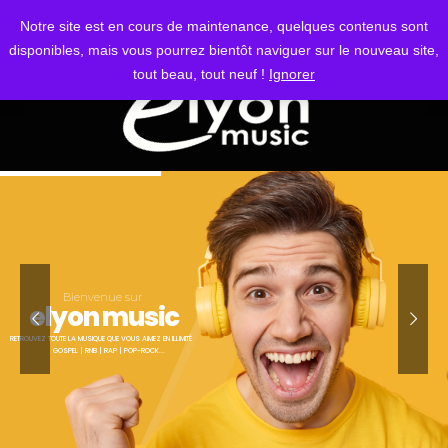
S'IDENTIFIER
Notre site est en cours de maintenance, quelques contenus sont
disponibles, mais vous pourrez bientôt naviguer sur le nouveau site,
tout beau, tout neuf !
Ignorer
Bienvenue sur
elyon music
RETROUVEZ TOUTE LA MUSIQUE QUE VOUS AIMEZ EN ILLIMITÉ
GOSPEL | RNB | RAP | POP-ROCK...