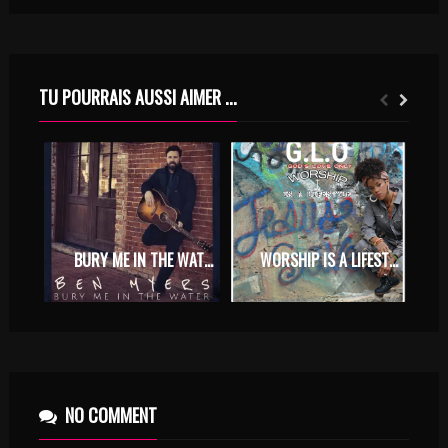
TU POURRAIS AUSSI AIMER ...
BURY ME IN THE WATER – BEN MYERS
WORSHIP IS A LIFESTYLE – G.L.O GOD’S LOVE ONLY
NO COMMENT