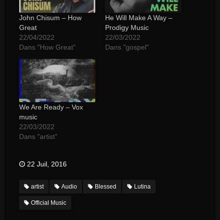
John Chisum – How
He Will Make A Way –
Great
Prodigy Music
22/04/2022
22/03/2022
Dans "How Great"
Dans "gospel"
We Are Ready – Vox
music
22/03/2022
Dans "artist"
22 Juil, 2016
artist
Audio
Blessed
Lutina
Official Music