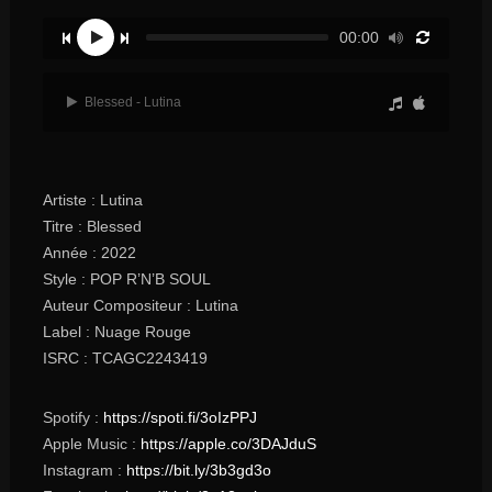
00:00
Blessed - Lutina
Artiste : Lutina
Titre : Blessed
Année : 2022
Style : POP R’N’B SOUL
Auteur Compositeur : Lutina
Label : Nuage Rouge
ISRC : TCAGC2243419
Spotify :
https://spoti.fi/3oIzPPJ
Apple Music :
https://apple.co/3DAJduS
Instagram :
https://bit.ly/3b3gd3o