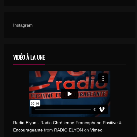
WE ARE READY – VOX MUSIC
16
1 243
Instagram
DEVANT DIEU – FRESHOP GOSPEL
17
1 068
VIDÉO À LA UNE
RANIME MON FEU – STÉPHANE EGAZ
18
1 033
HE WILL MAKE A WAY – PRODIGY MUSIC
19
918
Radio Elyon - Radio Chrétienne Francophone Positive &
Encourageante
from
RADIO ELYON
on
Vimeo
.