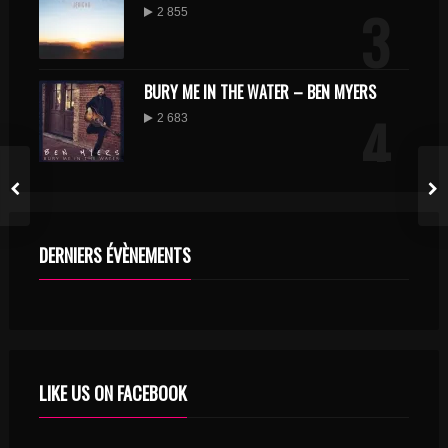
3
2 855
BURY ME IN THE WATER – BEN MYERS
4
2 683
MON ANCRE ET MA VOILE – DAVID DURHAM
5
2 621
DERNIERS ÉVÈNEMENTS
TELLEMENT PLUS – OZAO
6
2 602
LIKE US ON FACEBOOK
DJECKO – ECOUTE TON COEUR
2 233