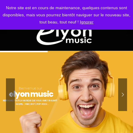
S'IDENTIFIER
Notre site est en cours de maintenance, quelques contenus sont
disponibles, mais vous pourrez bientôt naviguer sur le nouveau site,
tout beau, tout neuf !
Ignorer
Bienvenue sur
elyon music
RETROUVEZ TOUTE LA MUSIQUE QUE VOUS AIMEZ EN ILLIMITÉ
GOSPEL | RNB | RAP | POP-ROCK...