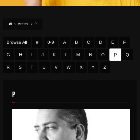
Artists
P
Browse All
#
0-9
A
B
C
D
E
F
P
G
H
I
J
K
L
M
N
O
Q
R
S
T
U
V
W
X
Y
Z
P