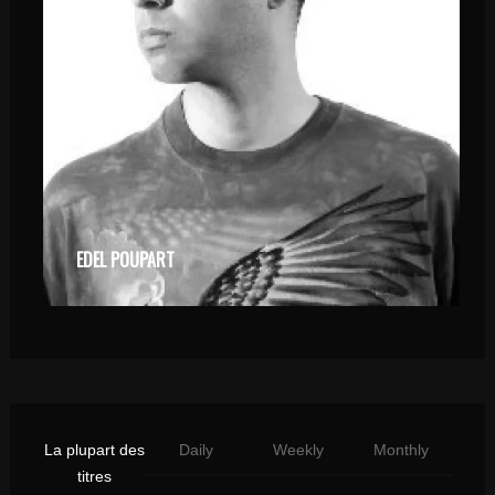
EDEL POUPART
La plupart des
Daily
Weekly
Monthly
titres