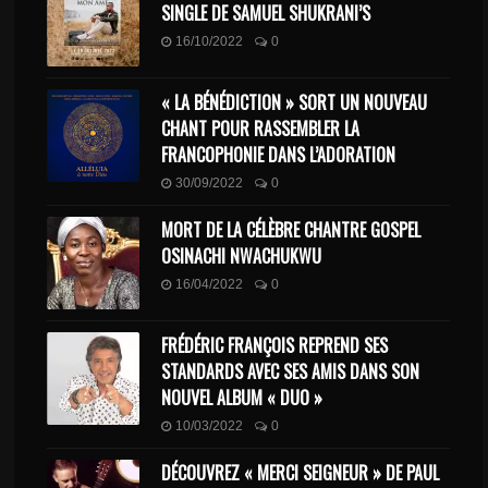
SINGLE DE SAMUEL SHUKRANI’S
16/10/2022
0
« LA BÉNÉDICTION » SORT UN NOUVEAU
CHANT POUR RASSEMBLER LA
FRANCOPHONIE DANS L’ADORATION
30/09/2022
0
MORT DE LA CÉLÈBRE CHANTRE GOSPEL
OSINACHI NWACHUKWU
16/04/2022
0
FRÉDÉRIC FRANÇOIS REPREND SES
STANDARDS AVEC SES AMIS DANS SON
NOUVEL ALBUM « DUO »
10/03/2022
0
DÉCOUVREZ « MERCI SEIGNEUR » DE PAUL