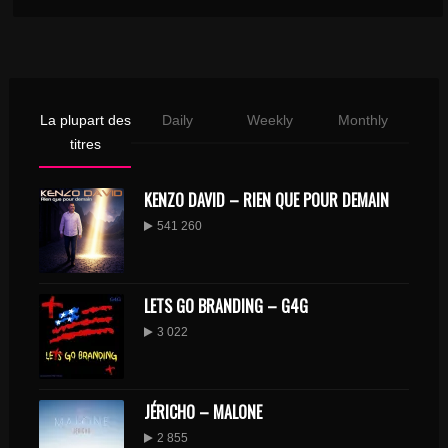
La plupart des
Daily
Weekly
Monthly
titres
KENZO DAVID – RIEN QUE POUR DEMAIN
541 260
LETS GO BRANDING – G4G
3 022
JÉRICHO – MALONE
2 855