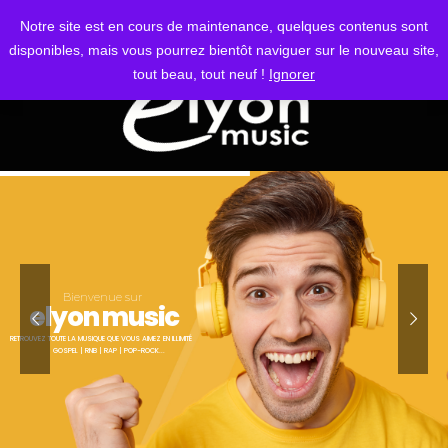
S'IDENTIFIER
Notre site est en cours de maintenance, quelques contenus sont
disponibles, mais vous pourrez bientôt naviguer sur le nouveau site,
tout beau, tout neuf !
Ignorer
Bienvenue sur
elyon music
RETROUVEZ TOUTE LA MUSIQUE QUE VOUS AIMEZ EN ILLIMITÉ
GOSPEL | RNB | RAP | POP-ROCK...