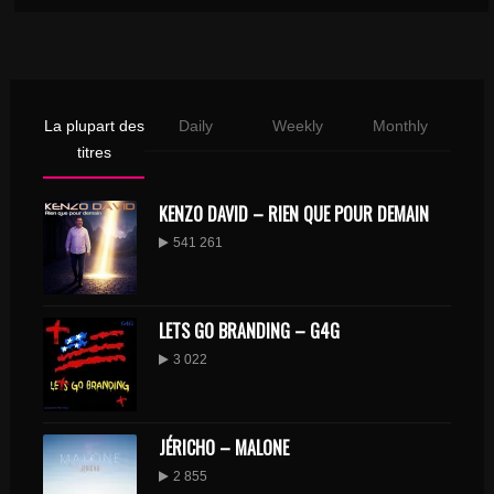
La plupart des
Daily
Weekly
Monthly
titres
KENZO DAVID – RIEN QUE POUR DEMAIN
541 261
LETS GO BRANDING – G4G
3 022
JÉRICHO – MALONE
2 855