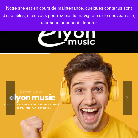
S'IDENTIFIER
Notre site est en cours de maintenance, quelques contenus sont
disponibles, mais vous pourrez bientôt naviguer sur le nouveau site,
tout beau, tout neuf !
Ignorer
Bienvenue sur
elyon music
RETROUVEZ TOUTE LA MUSIQUE QUE VOUS AIMEZ EN ILLIMITÉ
GOSPEL | RNB | RAP | POP-ROCK...