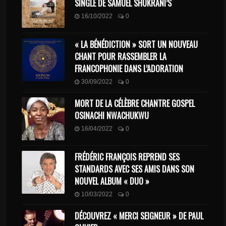
SINGLE DE SAMUEL SHUKRANI’S
16/10/2022
0
« LA BÉNÉDICTION » SORT UN NOUVEAU
CHANT POUR RASSEMBLER LA
FRANCOPHONIE DANS L’ADORATION
30/09/2022
0
MORT DE LA CÉLÈBRE CHANTRE GOSPEL
OSINACHI NWACHUKWU
16/04/2022
0
FRÉDÉRIC FRANÇOIS REPREND SES
STANDARDS AVEC SES AMIS DANS SON
NOUVEL ALBUM « DUO »
10/03/2022
0
DÉCOUVREZ « MERCI SEIGNEUR » DE PAUL