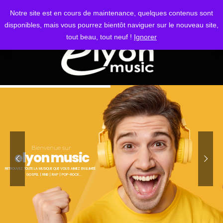
S'IDENTIFIER
Notre site est en cours de maintenance, quelques contenus sont
disponibles, mais vous pourrez bientôt naviguer sur le nouveau site,
tout beau, tout neuf !
Ignorer
Bienvenue sur
elyon music
RETROUVEZ TOUTE LA MUSIQUE QUE VOUS AIMEZ EN ILLIMITÉ
GOSPEL | RNB | RAP | POP-ROCK...