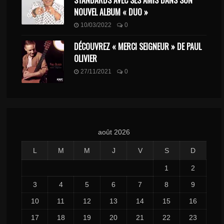
STANDARDS AVEC SES AMIS DANS SON
NOUVEL ALBUM « DUO »
10/03/2022
0
DÉCOUVREZ « MERCI SEIGNEUR » DE PAUL
OLIVIER
27/11/2021
0
août 2026
L
M
M
J
V
S
D
1
2
3
4
5
6
7
8
9
10
11
12
13
14
15
16
17
18
19
20
21
22
23