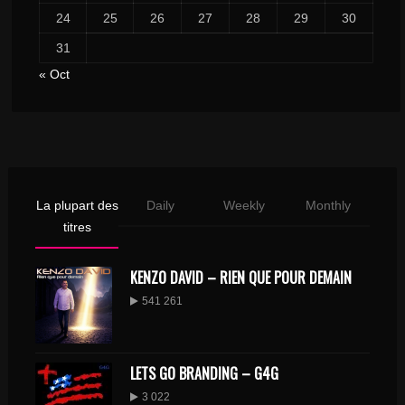
24
25
26
27
28
29
30
31
« Oct
La plupart des
Daily
Weekly
Monthly
titres
KENZO DAVID – RIEN QUE POUR DEMAIN
541 261
LETS GO BRANDING – G4G
3 022