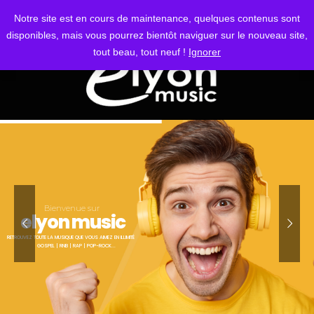
S'IDENTIFIER
Notre site est en cours de maintenance, quelques contenus sont
disponibles, mais vous pourrez bientôt naviguer sur le nouveau site,
tout beau, tout neuf !
Ignorer
Bienvenue sur
elyon music
RETROUVEZ TOUTE LA MUSIQUE QUE VOUS AIMEZ EN ILLIMITÉ
GOSPEL | RNB | RAP | POP-ROCK...