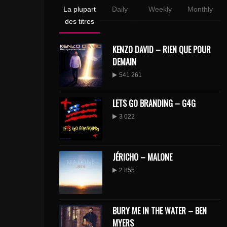
La plupart
Daily
Weekly
Monthly
des titres
KENZO DAVID – RIEN QUE POUR
DEMAIN
541 261
LETS GO BRANDING – G4G
3 022
JÉRICHO – MALONE
2 855
BURY ME IN THE WATER – BEN
MYERS