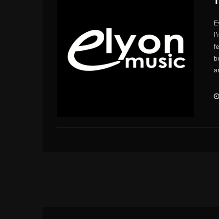
E
I
f
b
ar