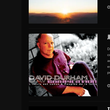
J
D
c
a
e
p
T