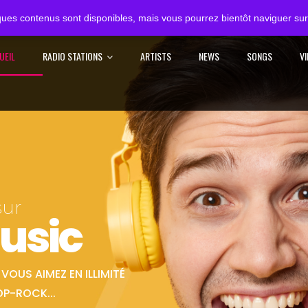
ues contenus sont disponibles, mais vous pourrez bientôt naviguer sur 
UEIL
RADIO STATIONS
ARTISTS
NEWS
SONGS
V
sur
usic
OUS AIMEZ EN ILLIMITÉ
OP-ROCK...