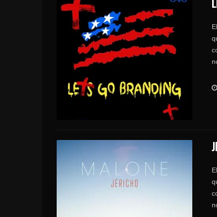
L
E
q
c
n
J
E
q
c
n