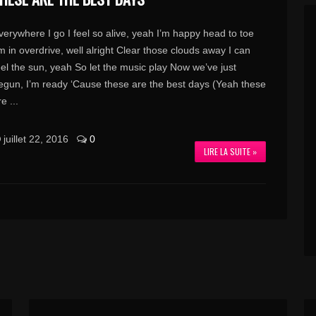
verywhere I go I feel so alive, yeah I’m happy head to toe
’m in overdrive, well alright Clear those clouds away I can
eel the sun, yeah So let the music play Now we’ve just
egun, I’m ready ‘Cause these are the best days (Yeah these
e ...
juillet 22, 2016
0
LIRE LA SUITE »