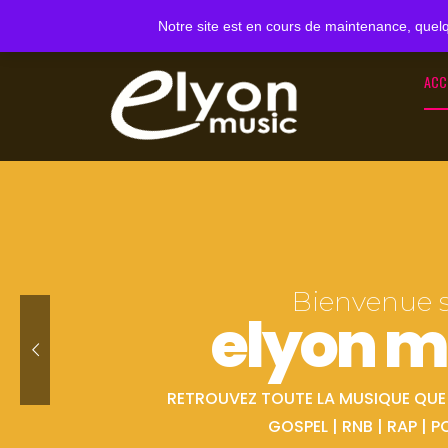
Notre site est en cours de maintenance, quelq
ACC
Bienvenue 
elyon m
RETROUVEZ TOUTE LA MUSIQUE QUE V
GOSPEL | RNB | RAP | P