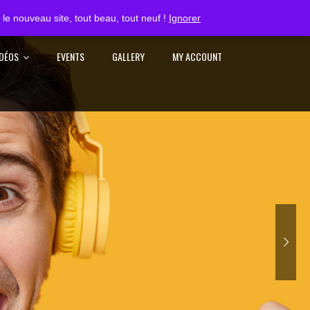
S'IDENTIFIER
le nouveau site, tout beau, tout neuf !
Ignorer
IDÉOS
EVENTS
GALLERY
MY ACCOUNT