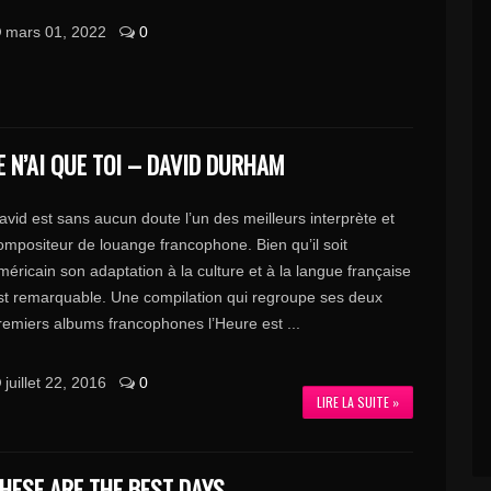
mars 01, 2022
0
E N’AI QUE TOI – DAVID DURHAM
avid est sans aucun doute l’un des meilleurs interprète et
ompositeur de louange francophone. Bien qu’il soit
méricain son adaptation à la culture et à la langue française
st remarquable. Une compilation qui regroupe ses deux
remiers albums francophones l’Heure est ...
juillet 22, 2016
0
LIRE LA SUITE »
HESE ARE THE BEST DAYS