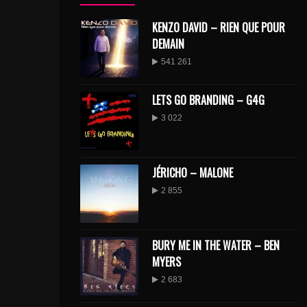
KENZO DAVID – RIEN QUE POUR
DEMAIN
541 261
LETS GO BRANDING – G4G
3 022
JÉRICHO – MALONE
2 855
BURY ME IN THE WATER – BEN
MYERS
2 683