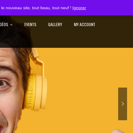
S'IDENTIFIER
le nouveau site, tout beau, tout neuf !
Ignorer
IDÉOS
EVENTS
GALLERY
MY ACCOUNT