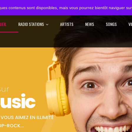
ues contenus sont disponibles, mais vous pourrez bientôt naviguer sur 
UEIL
RADIO STATIONS
ARTISTS
NEWS
SONGS
V
sur
usic
OUS AIMEZ EN ILLIMITÉ
OP-ROCK...