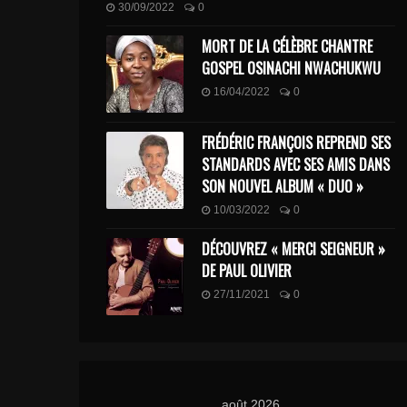
30/09/2022
0
MORT DE LA CÉLÈBRE CHANTRE
GOSPEL OSINACHI NWACHUKWU
16/04/2022
0
FRÉDÉRIC FRANÇOIS REPREND SES
STANDARDS AVEC SES AMIS DANS
SON NOUVEL ALBUM « DUO »
10/03/2022
0
DÉCOUVREZ « MERCI SEIGNEUR »
DE PAUL OLIVIER
27/11/2021
0
août 2026