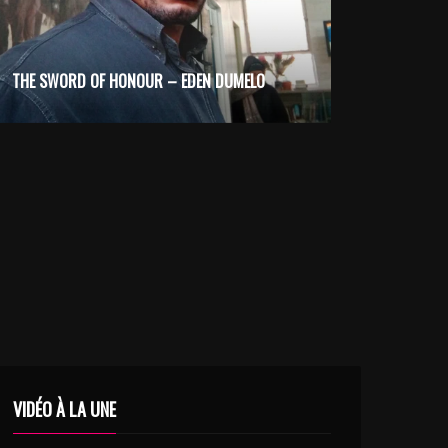
LOUANN LEE – I WANT IT LORD
THE SWORD OF HONOUR – EDEN DUMELO
VIDÉO À LA UNE