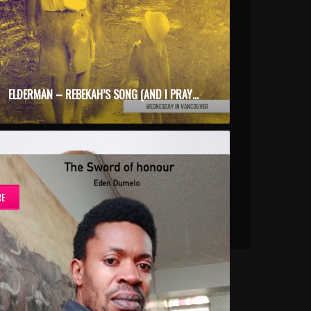
ELDERMAN – REBEKAH’S SONG (AND I PRAYED FOR YOU)
RE