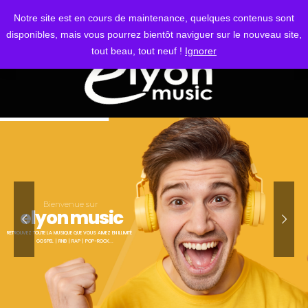
S'IDENTIFIER
Notre site est en cours de maintenance, quelques contenus sont
disponibles, mais vous pourrez bientôt naviguer sur le nouveau site,
tout beau, tout neuf !
Ignorer
Bienvenue sur
elyon music
RETROUVEZ TOUTE LA MUSIQUE QUE VOUS AIMEZ EN ILLIMITÉ
GOSPEL | RNB | RAP | POP-ROCK...