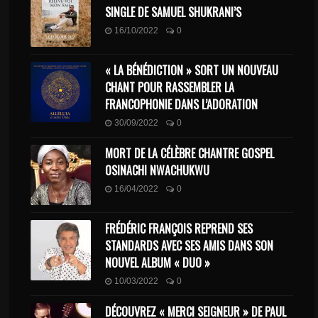
SINGLE DE SAMUEL SHUKRANI’S
16/10/2022
0
« LA BÉNÉDICTION » SORT UN NOUVEAU
CHANT POUR RASSEMBLER LA
FRANCOPHONIE DANS L’ADORATION
30/09/2022
0
MORT DE LA CÉLÈBRE CHANTRE GOSPEL
OSINACHI NWACHUKWU
16/04/2022
0
FRÉDÉRIC FRANÇOIS REPREND SES
STANDARDS AVEC SES AMIS DANS SON
NOUVEL ALBUM « DUO »
10/03/2022
0
DÉCOUVREZ « MERCI SEIGNEUR » DE PAUL