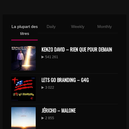
La plupart des
Daily
Weekly
Monthly
titres
KENZO DAVID – RIEN QUE POUR DEMAIN
541 261
LETS GO BRANDING – G4G
3 022
JÉRICHO – MALONE
2 855