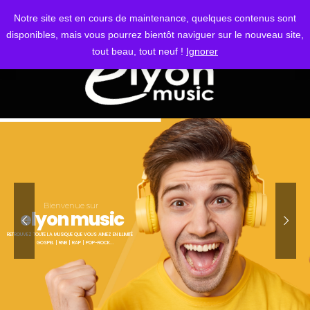
S'IDENTIFIER
Notre site est en cours de maintenance, quelques contenus sont
disponibles, mais vous pourrez bientôt naviguer sur le nouveau site,
tout beau, tout neuf !
Ignorer
Bienvenue sur
elyon music
RETROUVEZ TOUTE LA MUSIQUE QUE VOUS AIMEZ EN ILLIMITÉ
GOSPEL | RNB | RAP | POP-ROCK...