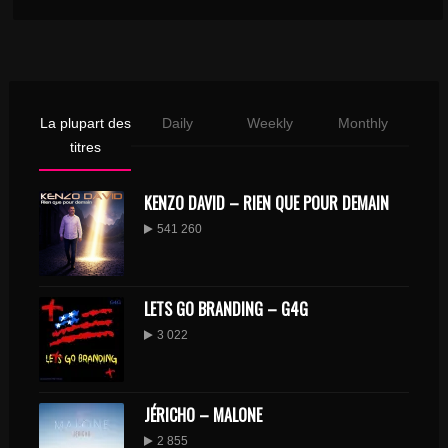
La plupart des
Daily
Weekly
Monthly
titres
KENZO DAVID – RIEN QUE POUR DEMAIN
541 260
LETS GO BRANDING – G4G
3 022
JÉRICHO – MALONE
2 855