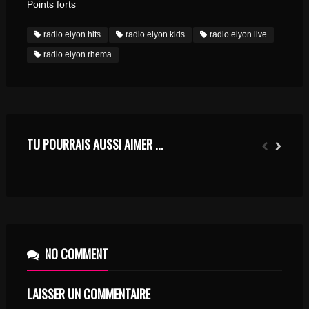
Points forts
radio elyon hits
radio elyon kids
radio elyon live
radio elyon rhema
TU POURRAIS AUSSI AIMER ...
SOEUR CRISTINA DANS LA COMÉDIE MUSICALE SISTER ACT : UNE INFILTRÉE DANS LE MONDE DU SPECTACLE ?
JOTTA A LANCE UNE NOUVELLE CHANSON SUR LA DÉPRESSION: «JE VEUX JUSTE ÊTRE AIMÉ»
NO COMMENT
LAISSER UN COMMENTAIRE