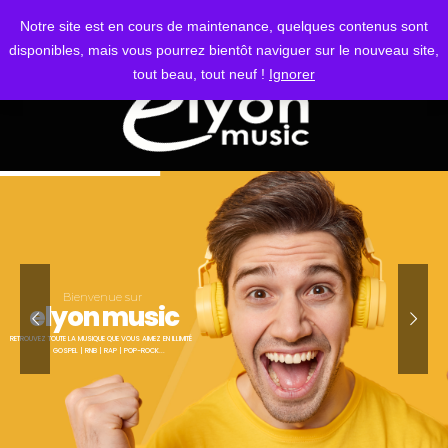
S'IDENTIFIER
Notre site est en cours de maintenance, quelques contenus sont
disponibles, mais vous pourrez bientôt naviguer sur le nouveau site,
tout beau, tout neuf !
Ignorer
Bienvenue sur
elyon music
RETROUVEZ TOUTE LA MUSIQUE QUE VOUS AIMEZ EN ILLIMITÉ
GOSPEL | RNB | RAP | POP-ROCK...