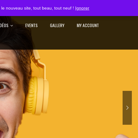
S'IDENTIFIER
le nouveau site, tout beau, tout neuf !
Ignorer
IDÉOS
EVENTS
GALLERY
MY ACCOUNT