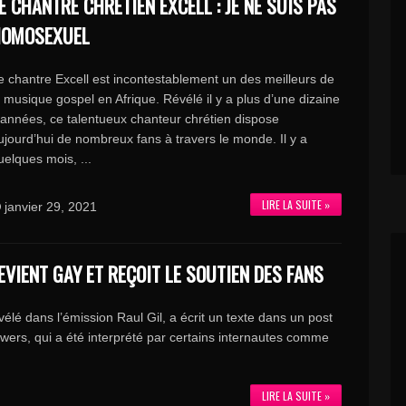
E CHANTRE CHRÉTIEN EXCELL : JE NE SUIS PAS
OMOSEXUEL
e chantre Excell est incontestablement un des meilleurs de
a musique gospel en Afrique. Révélé il y a plus d’une dizaine
’années, ce talentueux chanteur chrétien dispose
ujourd’hui de nombreux fans à travers le monde. Il y a
uelques mois, ...
LIRE LA SUITE »
janvier 29, 2021
EVIENT GAY ET REÇOIT LE SOUTIEN DES FANS
vélé dans l’émission Raul Gil, a écrit un texte dans un post
owers, qui a été interprété par certains internautes comme
LIRE LA SUITE »