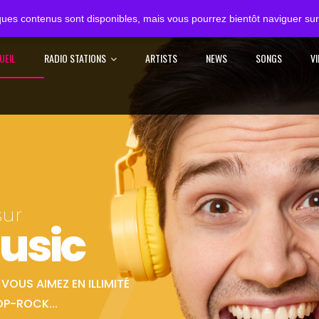
ues contenus sont disponibles, mais vous pourrez bientôt naviguer sur 
UEIL
RADIO STATIONS
ARTISTS
NEWS
SONGS
V
sur
usic
OUS AIMEZ EN ILLIMITÉ
OP-ROCK...