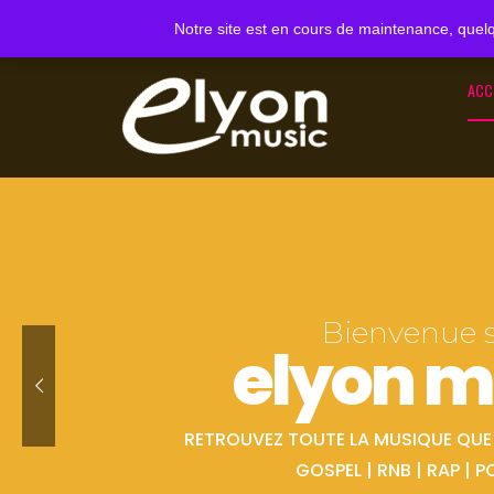
Notre site est en cours de maintenance, quelq
ACC
Bienvenue 
elyon m
RETROUVEZ TOUTE LA MUSIQUE QUE V
GOSPEL | RNB | RAP | P