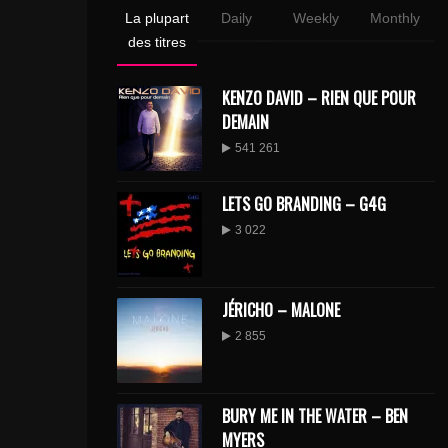
La plupart
Daily
Weekly
Monthly
des titres
KENZO DAVID – RIEN QUE POUR
DEMAIN
541 261
LETS GO BRANDING – G4G
3 022
JÉRICHO – MALONE
2 855
BURY ME IN THE WATER – BEN
MYERS