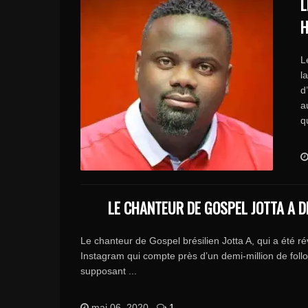
L
H
L
l
d
a
q
LE CHANTEUR DE GOSPEL JOTTA A D
Le chanteur de Gospel brésilien Jotta A, qui a été ré
Instagram qui compte près d’un demi-million de foll
supposant ...
mai 06, 2020
1