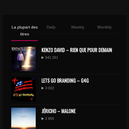
La plupart des
Daily
Weekly
Monthly
titres
KENZO DAVID – RIEN QUE POUR DEMAIN
541 261
LETS GO BRANDING – G4G
3 022
JÉRICHO – MALONE
2 855