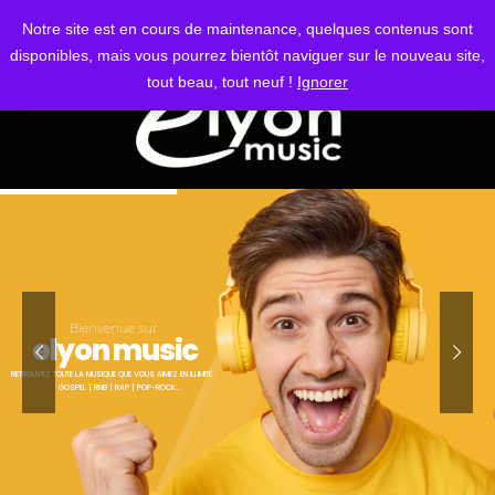
S'IDENTIFIER
Notre site est en cours de maintenance, quelques contenus sont
disponibles, mais vous pourrez bientôt naviguer sur le nouveau site,
tout beau, tout neuf !
Ignorer
Bienvenue sur
elyon music
RETROUVEZ TOUTE LA MUSIQUE QUE VOUS AIMEZ EN ILLIMITÉ
GOSPEL | RNB | RAP | POP-ROCK...