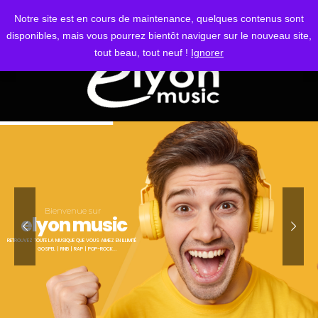
S'IDENTIFIER
Notre site est en cours de maintenance, quelques contenus sont
disponibles, mais vous pourrez bientôt naviguer sur le nouveau site,
tout beau, tout neuf !
Ignorer
Bienvenue sur
elyon music
RETROUVEZ TOUTE LA MUSIQUE QUE VOUS AIMEZ EN ILLIMITÉ
GOSPEL | RNB | RAP | POP-ROCK...