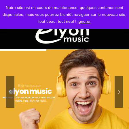
S'IDENTIFIER
Notre site est en cours de maintenance, quelques contenus sont
disponibles, mais vous pourrez bientôt naviguer sur le nouveau site,
tout beau, tout neuf !
Ignorer
Bienvenue sur
elyon music
RETROUVEZ TOUTE LA MUSIQUE QUE VOUS AIMEZ EN ILLIMITÉ
GOSPEL | RNB | RAP | POP-ROCK...