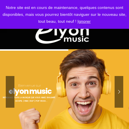
S'IDENTIFIER
Notre site est en cours de maintenance, quelques contenus sont
disponibles, mais vous pourrez bientôt naviguer sur le nouveau site,
tout beau, tout neuf !
Ignorer
Bienvenue sur
elyon music
RETROUVEZ TOUTE LA MUSIQUE QUE VOUS AIMEZ EN ILLIMITÉ
GOSPEL | RNB | RAP | POP-ROCK...