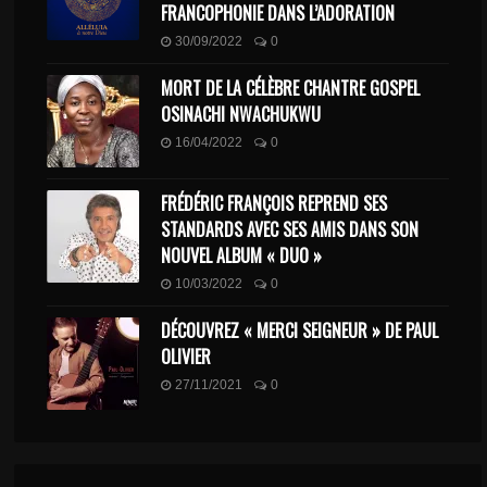
FRANCOPHONIE DANS L’ADORATION
30/09/2022
0
MORT DE LA CÉLÈBRE CHANTRE GOSPEL
OSINACHI NWACHUKWU
16/04/2022
0
FRÉDÉRIC FRANÇOIS REPREND SES
STANDARDS AVEC SES AMIS DANS SON
NOUVEL ALBUM « DUO »
10/03/2022
0
DÉCOUVREZ « MERCI SEIGNEUR » DE PAUL
OLIVIER
27/11/2021
0