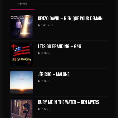
titres
KENZO DAVID – RIEN QUE POUR DEMAIN
541 261
LETS GO BRANDING – G4G
3 022
JÉRICHO – MALONE
2 855
BURY ME IN THE WATER – BEN MYERS
2 683