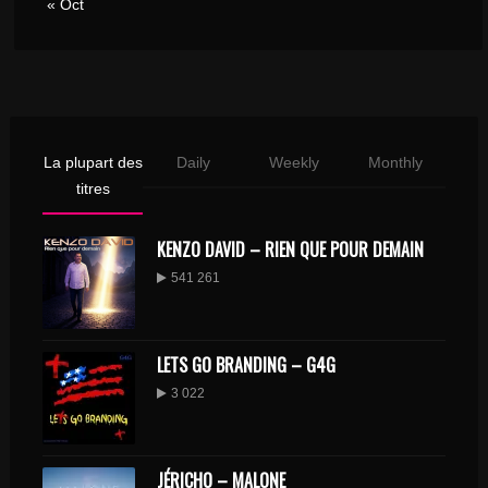
« Oct
La plupart des
Daily
Weekly
Monthly
titres
KENZO DAVID – RIEN QUE POUR DEMAIN
541 261
LETS GO BRANDING – G4G
3 022
JÉRICHO – MALONE