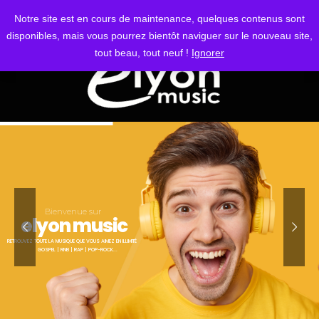
S'IDENTIFIER
Notre site est en cours de maintenance, quelques contenus sont
disponibles, mais vous pourrez bientôt naviguer sur le nouveau site,
tout beau, tout neuf !
Ignorer
Bienvenue sur
elyon music
RETROUVEZ TOUTE LA MUSIQUE QUE VOUS AIMEZ EN ILLIMITÉ
GOSPEL | RNB | RAP | POP-ROCK...