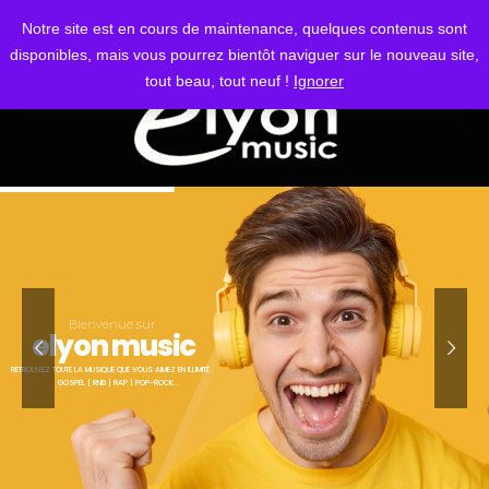
S'IDENTIFIER
Notre site est en cours de maintenance, quelques contenus sont
disponibles, mais vous pourrez bientôt naviguer sur le nouveau site,
tout beau, tout neuf !
Ignorer
Bienvenue sur
elyon music
RETROUVEZ TOUTE LA MUSIQUE QUE VOUS AIMEZ EN ILLIMITÉ
GOSPEL | RNB | RAP | POP-ROCK...