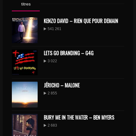
titres
KENZO DAVID – RIEN QUE POUR DEMAIN
541 261
LETS GO BRANDING – G4G
3 022
JÉRICHO – MALONE
2 855
BURY ME IN THE WATER – BEN MYERS
2 683