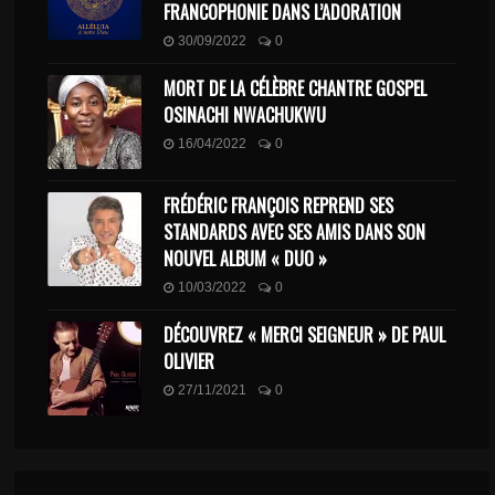
FRANCOPHONIE DANS L’ADORATION
30/09/2022
0
MORT DE LA CÉLÈBRE CHANTRE GOSPEL
OSINACHI NWACHUKWU
16/04/2022
0
FRÉDÉRIC FRANÇOIS REPREND SES
STANDARDS AVEC SES AMIS DANS SON
NOUVEL ALBUM « DUO »
10/03/2022
0
DÉCOUVREZ « MERCI SEIGNEUR » DE PAUL
OLIVIER
27/11/2021
0