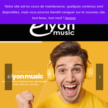
S'IDENTIFIER
Notre site est en cours de maintenance, quelques contenus sont
disponibles, mais vous pourrez bientôt naviguer sur le nouveau site,
tout beau, tout neuf !
Ignorer
Bienvenue sur
elyon music
RETROUVEZ TOUTE LA MUSIQUE QUE VOUS AIMEZ EN ILLIMITÉ
GOSPEL | RNB | RAP | POP-ROCK...