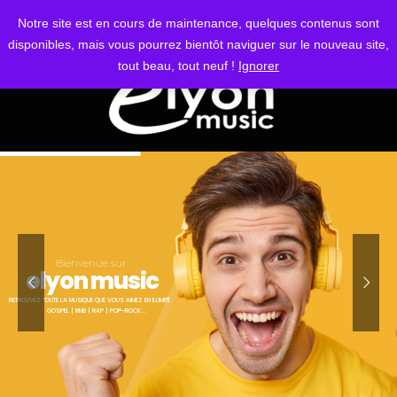
S'IDENTIFIER
Notre site est en cours de maintenance, quelques contenus sont
disponibles, mais vous pourrez bientôt naviguer sur le nouveau site,
tout beau, tout neuf !
Ignorer
Bienvenue sur
elyon music
RETROUVEZ TOUTE LA MUSIQUE QUE VOUS AIMEZ EN ILLIMITÉ
GOSPEL | RNB | RAP | POP-ROCK...