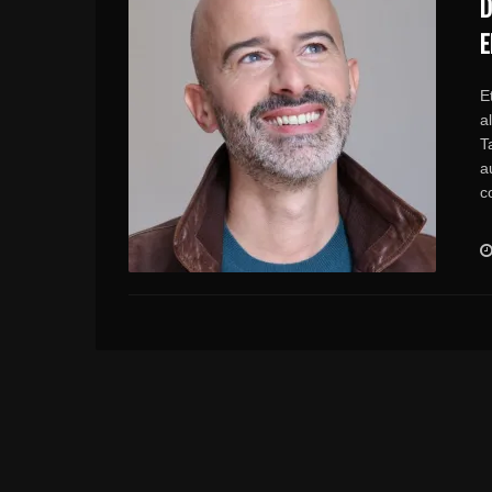
D
E
E
a
T
a
c