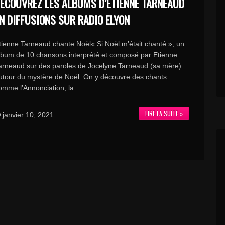
ÉCOUVREZ LES ALBUMS D’ETIENNE TARNEAUD
N DIFFUSIONS SUR RADIO ELYON
tienne Tarneaud chante Noël« Si Noël m’était chanté », un
lbum de 10 chansons interprété et composé par Etienne
arneaud sur des paroles de Jocelyne Tarneaud (sa mère)
utour du mystère de Noël. On y découvre des chants
omme l’Annonciation, la ...
LIRE LA SUITE »
janvier 10, 2021