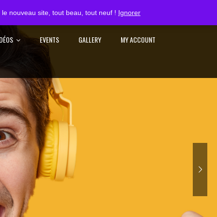
S'IDENTIFIER
le nouveau site, tout beau, tout neuf !
Ignorer
IDÉOS
EVENTS
GALLERY
MY ACCOUNT