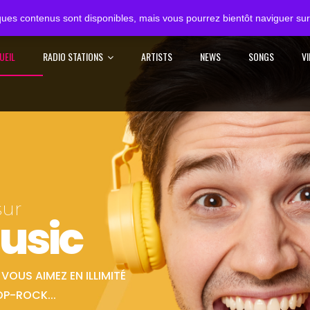
ues contenus sont disponibles, mais vous pourrez bientôt naviguer sur 
UEIL
RADIO STATIONS
ARTISTS
NEWS
SONGS
V
sur
usic
OUS AIMEZ EN ILLIMITÉ
OP-ROCK...