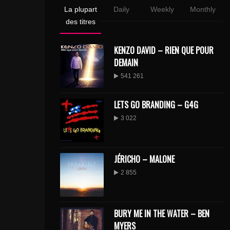
La plupart
Daily
Weekly
Monthly
des titres
KENZO DAVID – RIEN QUE POUR
DEMAIN
541 261
LETS GO BRANDING – G4G
3 022
JÉRICHO – MALONE
2 855
BURY ME IN THE WATER – BEN
MYERS