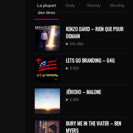
La plupart
Daily
Weekly
Monthly
des titres
KENZO DAVID – RIEN QUE POUR
DEMAIN
541 260
LETS GO BRANDING – G4G
3 022
JÉRICHO – MALONE
2 855
BURY ME IN THE WATER – BEN
MYERS