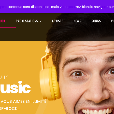
ues contenus sont disponibles, mais vous pourrez bientôt naviguer sur 
UEIL
RADIO STATIONS
ARTISTS
NEWS
SONGS
V
sur
usic
OUS AIMEZ EN ILLIMITÉ
OP-ROCK...