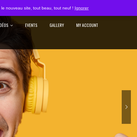
S'IDENTIFIER
le nouveau site, tout beau, tout neuf !
Ignorer
IDÉOS
EVENTS
GALLERY
MY ACCOUNT