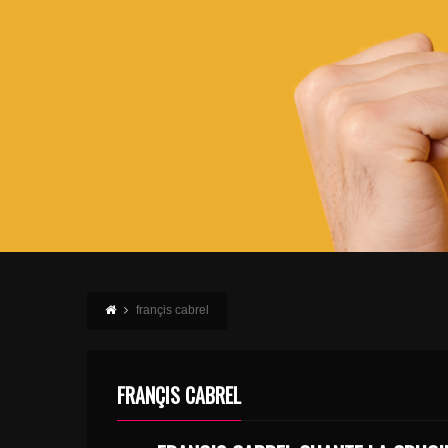
françis cabrel
FRANÇIS CABREL