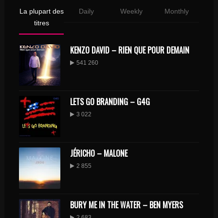
La plupart des
Daily
Weekly
Monthly
titres
KENZO DAVID – RIEN QUE POUR DEMAIN
541 260
LETS GO BRANDING – G4G
3 022
JÉRICHO – MALONE
2 855
BURY ME IN THE WATER – BEN MYERS
2 683