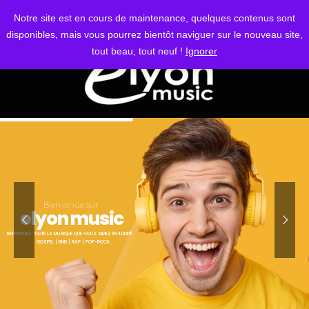
S'IDENTIFIER
Notre site est en cours de maintenance, quelques contenus sont
disponibles, mais vous pourrez bientôt naviguer sur le nouveau site,
tout beau, tout neuf !
Ignorer
Bienvenue sur
elyon music
RETROUVEZ TOUTE LA MUSIQUE QUE VOUS AIMEZ EN ILLIMITÉ
GOSPEL | RNB | RAP | POP-ROCK...