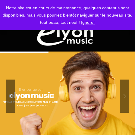
S'IDENTIFIER
Notre site est en cours de maintenance, quelques contenus sont
disponibles, mais vous pourrez bientôt naviguer sur le nouveau site,
tout beau, tout neuf !
Ignorer
Bienvenue sur
elyon music
RETROUVEZ TOUTE LA MUSIQUE QUE VOUS AIMEZ EN ILLIMITÉ
GOSPEL | RNB | RAP | POP-ROCK...