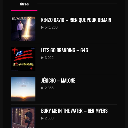
titres
KENZO DAVID – RIEN QUE POUR DEMAIN
541 260
LETS GO BRANDING – G4G
3 022
JÉRICHO – MALONE
2 855
BURY ME IN THE WATER – BEN MYERS
2 683