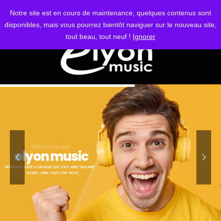
S'IDENTIFIER
Notre site est en cours de maintenance, quelques contenus sont
disponibles, mais vous pourrez bientôt naviguer sur le nouveau site,
tout beau, tout neuf !
Ignorer
Bienvenue sur
elyon music
RETROUVEZ TOUTE LA MUSIQUE QUE VOUS AIMEZ EN ILLIMITÉ
GOSPEL | RNB | RAP | POP-ROCK...