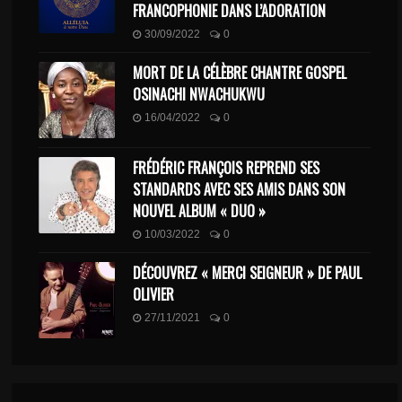
FRANCOPHONIE DANS L’ADORATION
30/09/2022
0
MORT DE LA CÉLÈBRE CHANTRE GOSPEL
OSINACHI NWACHUKWU
16/04/2022
0
FRÉDÉRIC FRANÇOIS REPREND SES
STANDARDS AVEC SES AMIS DANS SON
NOUVEL ALBUM « DUO »
10/03/2022
0
DÉCOUVREZ « MERCI SEIGNEUR » DE PAUL
OLIVIER
27/11/2021
0