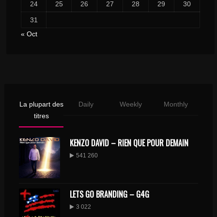
24
25
26
27
28
29
30
31
« Oct
La plupart des
Daily
Weekly
Monthly
titres
KENZO DAVID – RIEN QUE POUR DEMAIN
541 260
LETS GO BRANDING – G4G
3 022