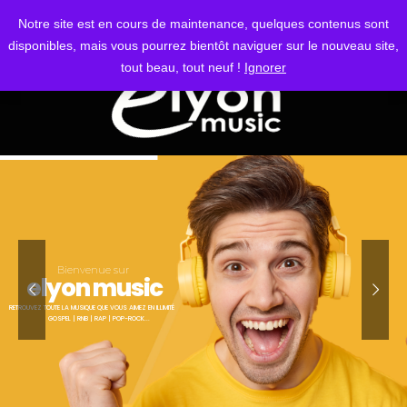
S'IDENTIFIER
Notre site est en cours de maintenance, quelques contenus sont
disponibles, mais vous pourrez bientôt naviguer sur le nouveau site,
tout beau, tout neuf !
Ignorer
Bienvenue sur
elyon music
RETROUVEZ TOUTE LA MUSIQUE QUE VOUS AIMEZ EN ILLIMITÉ
GOSPEL | RNB | RAP | POP-ROCK...