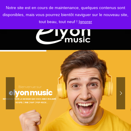
S'IDENTIFIER
Notre site est en cours de maintenance, quelques contenus sont
disponibles, mais vous pourrez bientôt naviguer sur le nouveau site,
tout beau, tout neuf !
Ignorer
Bienvenue sur
elyon music
RETROUVEZ TOUTE LA MUSIQUE QUE VOUS AIMEZ EN ILLIMITÉ
GOSPEL | RNB | RAP | POP-ROCK...