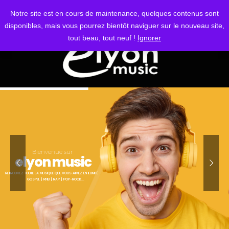
S'IDENTIFIER
Notre site est en cours de maintenance, quelques contenus sont
disponibles, mais vous pourrez bientôt naviguer sur le nouveau site,
tout beau, tout neuf !
Ignorer
Bienvenue sur
elyon music
RETROUVEZ TOUTE LA MUSIQUE QUE VOUS AIMEZ EN ILLIMITÉ
GOSPEL | RNB | RAP | POP-ROCK...