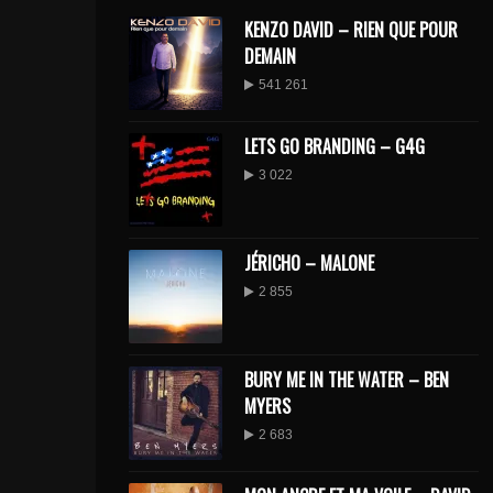
KENZO DAVID – RIEN QUE POUR
DEMAIN
541 261
LETS GO BRANDING – G4G
3 022
JÉRICHO – MALONE
2 855
BURY ME IN THE WATER – BEN
MYERS
2 683