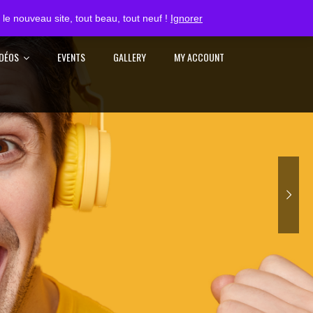
S'IDENTIFIER
le nouveau site, tout beau, tout neuf !
Ignorer
IDÉOS
EVENTS
GALLERY
MY ACCOUNT