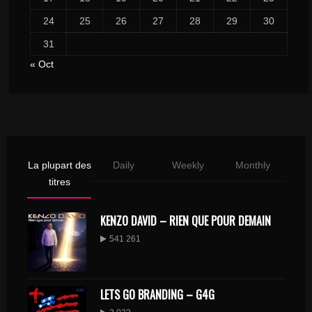
24
25
26
27
28
29
30
31
« Oct
La plupart des
Daily
Weekly
Monthly
titres
KENZO DAVID – RIEN QUE POUR DEMAIN
541 261
LETS GO BRANDING – G4G