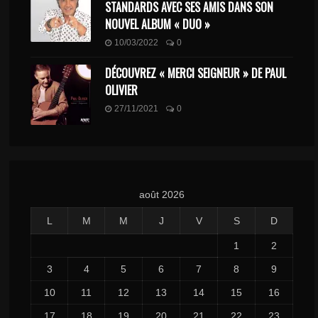
STANDARDS AVEC SES AMIS DANS SON
NOUVEL ALBUM « DUO »
10/03/2022
0
DÉCOUVREZ « MERCI SEIGNEUR » DE PAUL
OLIVIER
27/11/2021
0
août 2026
L
M
M
J
V
S
D
1
2
3
4
5
6
7
8
9
10
11
12
13
14
15
16
17
18
19
20
21
22
23