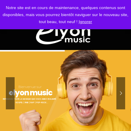
S'IDENTIFIER
Notre site est en cours de maintenance, quelques contenus sont
disponibles, mais vous pourrez bientôt naviguer sur le nouveau site,
tout beau, tout neuf !
Ignorer
Bienvenue sur
elyon music
RETROUVEZ TOUTE LA MUSIQUE QUE VOUS AIMEZ EN ILLIMITÉ
GOSPEL | RNB | RAP | POP-ROCK...