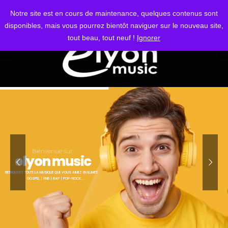
S'IDENTIFIER
Notre site est en cours de maintenance, quelques contenus sont
disponibles, mais vous pourrez bientôt naviguer sur le nouveau site,
tout beau, tout neuf !
Ignorer
Bienvenue sur
elyon music
RETROUVEZ TOUTE LA MUSIQUE QUE VOUS AIMEZ EN ILLIMITÉ
GOSPEL | RNB | RAP | POP-ROCK...