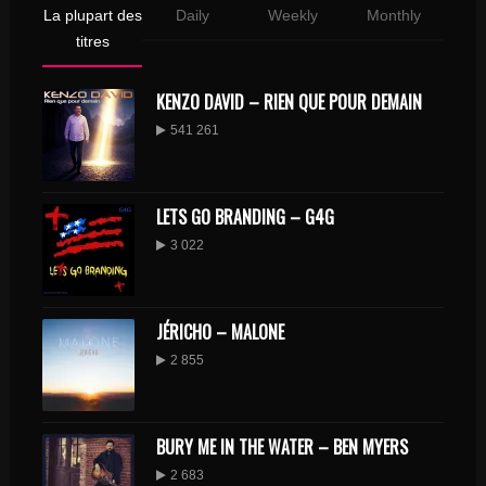
La plupart des
Daily
Weekly
Monthly
titres
KENZO DAVID – RIEN QUE POUR DEMAIN
541 261
LETS GO BRANDING – G4G
3 022
JÉRICHO – MALONE
2 855
BURY ME IN THE WATER – BEN MYERS
2 683