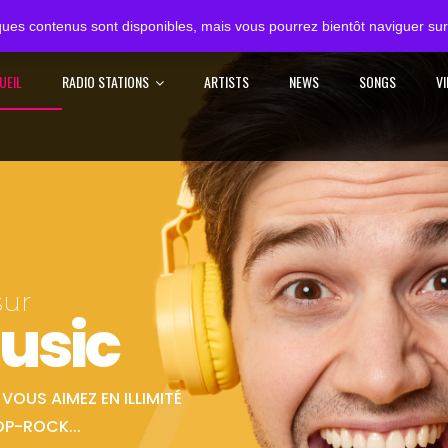
ues contenus sont disponibles, mais vous pourrez bientôt naviguer sur 
UEIL
RADIO STATIONS
ARTISTS
NEWS
SONGS
V
sur
usic
OUS AIMEZ EN ILLIMITÉ
OP-ROCK...