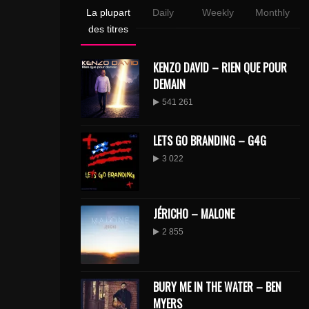
La plupart
Daily
Weekly
Monthly
des titres
KENZO DAVID – RIEN QUE POUR
DEMAIN
541 261
LETS GO BRANDING – G4G
3 022
JÉRICHO – MALONE
2 855
BURY ME IN THE WATER – BEN
MYERS