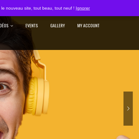
S'IDENTIFIER
le nouveau site, tout beau, tout neuf !
Ignorer
IDÉOS
EVENTS
GALLERY
MY ACCOUNT