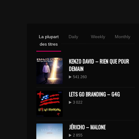
La plupart
Daily
Weekly
Monthly
des titres
KENZO DAVID – RIEN QUE POUR
DEMAIN
541 260
LETS GO BRANDING – G4G
3 022
JÉRICHO – MALONE
2 855