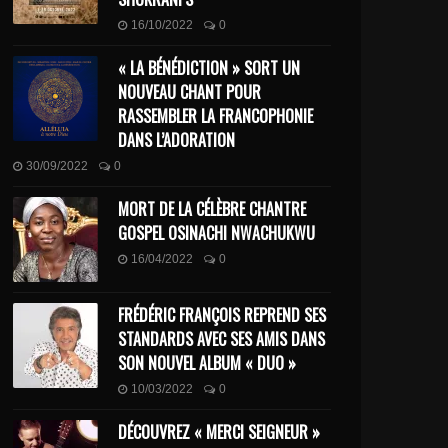
16/10/2022
0
« LA BÉNÉDICTION » SORT UN
NOUVEAU CHANT POUR
RASSEMBLER LA FRANCOPHONIE
DANS L’ADORATION
30/09/2022
0
MORT DE LA CÉLÈBRE CHANTRE
GOSPEL OSINACHI NWACHUKWU
16/04/2022
0
FRÉDÉRIC FRANÇOIS REPREND SES
STANDARDS AVEC SES AMIS DANS
SON NOUVEL ALBUM « DUO »
10/03/2022
0
DÉCOUVREZ « MERCI SEIGNEUR »