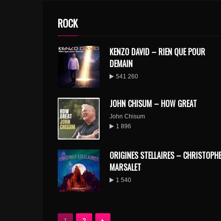
ROCK
KENZO DAVID – RIEN QUE POUR
DEMAIN
541 260
JOHN CHISUM – HOW GREAT
John Chisum
1 896
ORIGINES STELLAIRES – CHRISTOPH
MARSALET
1 540
1
2