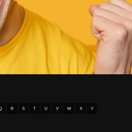
Q
R
S
T
U
V
W
X
Y