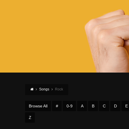
Songs
Rock
Browse All
#
0-9
A
B
C
D
E
Z