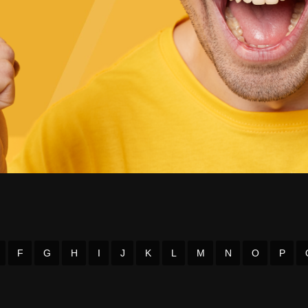
F
G
H
I
J
K
L
M
N
O
P