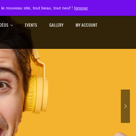
S'IDENTIFIER
le nouveau site, tout beau, tout neuf !
Ignorer
IDÉOS
EVENTS
GALLERY
MY ACCOUNT