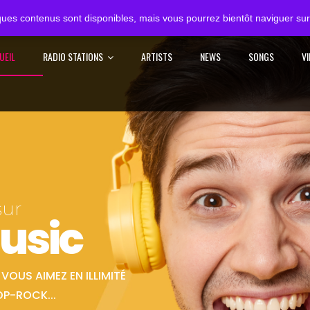
ues contenus sont disponibles, mais vous pourrez bientôt naviguer sur 
UEIL
RADIO STATIONS
ARTISTS
NEWS
SONGS
V
sur
usic
OUS AIMEZ EN ILLIMITÉ
OP-ROCK...