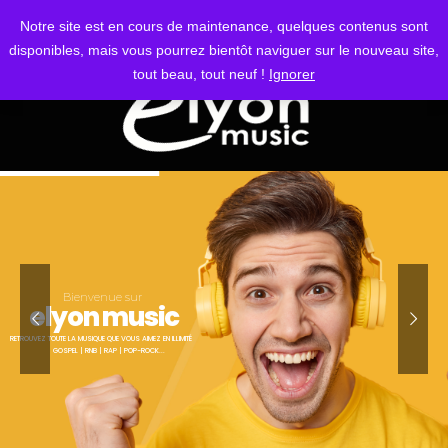
S'IDENTIFIER
Notre site est en cours de maintenance, quelques contenus sont
disponibles, mais vous pourrez bientôt naviguer sur le nouveau site,
tout beau, tout neuf !
Ignorer
Bienvenue sur
elyon music
RETROUVEZ TOUTE LA MUSIQUE QUE VOUS AIMEZ EN ILLIMITÉ
GOSPEL | RNB | RAP | POP-ROCK...