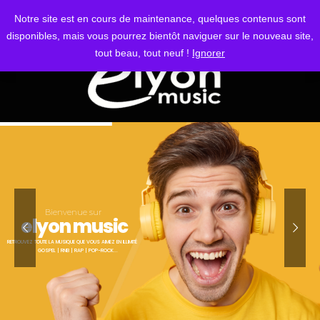
S'IDENTIFIER
Notre site est en cours de maintenance, quelques contenus sont
disponibles, mais vous pourrez bientôt naviguer sur le nouveau site,
tout beau, tout neuf !
Ignorer
Bienvenue sur
elyon music
RETROUVEZ TOUTE LA MUSIQUE QUE VOUS AIMEZ EN ILLIMITÉ
GOSPEL | RNB | RAP | POP-ROCK...