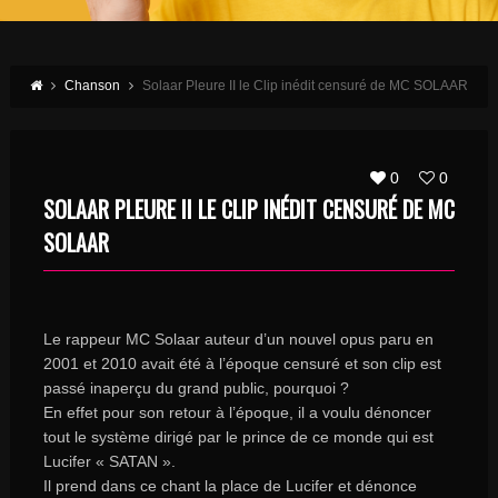
Chanson
Solaar Pleure II le Clip inédit censuré de MC SOLAAR
0
0
SOLAAR PLEURE II LE CLIP INÉDIT CENSURÉ DE MC
SOLAAR
Le rappeur MC
Solaar
auteur d’un nouvel opus paru en
2001 et 2010
avait
été à l’époque censuré et son clip est
passé
inaperçu
du grand public, pourquoi ?
En effet pour son retour à l’époque, il
a voulu
dénoncer
tout le
système
dirigé par le prince de ce monde qui est
Lucifer
« SATAN »
.
Il prend dans ce chant la place de Lucifer et dénonce