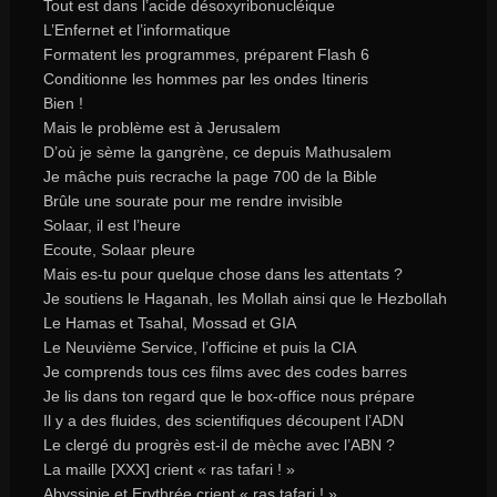
Tout est dans l’acide désoxyribonucléique
L’Enfernet et l’informatique
Formatent les programmes, préparent Flash 6
Conditionne les hommes par les ondes Itineris
Bien !
Mais le problème est à Jerusalem
D’où je sème la gangrène, ce depuis Mathusalem
Je mâche puis recrache la page 700 de la Bible
Brûle une sourate pour me rendre invisible
Solaar, il est l’heure
Ecoute, Solaar pleure
Mais es-tu pour quelque chose dans les attentats ?
Je soutiens le Haganah, les Mollah ainsi que le Hezbollah
Le Hamas et Tsahal, Mossad et GIA
Le Neuvième Service, l’officine et puis la CIA
Je comprends tous ces films avec des codes barres
Je lis dans ton regard que le box-office nous prépare
Il y a des fluides, des scientifiques découpent l’ADN
Le clergé du progrès est-il de mèche avec l’ABN ?
La maille [XXX] crient « ras tafari ! »
Abyssinie et Erythrée crient « ras tafari ! »