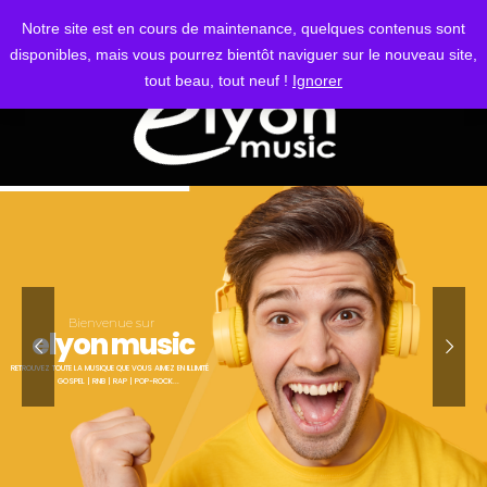
S'IDENTIFIER
Notre site est en cours de maintenance, quelques contenus sont
disponibles, mais vous pourrez bientôt naviguer sur le nouveau site,
tout beau, tout neuf !
Ignorer
Bienvenue sur
elyon music
RETROUVEZ TOUTE LA MUSIQUE QUE VOUS AIMEZ EN ILLIMITÉ
GOSPEL | RNB | RAP | POP-ROCK...