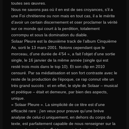
toutes ses
œuvres
.
Nous ne savons pas où il en est de ses croyances, s’il a
une Foi chrétienne ou non mais en tout cas, il a le mérite
d’avoir un certain discernement et oser proclamer la vérité
sur ce monde qui court à la perdition, totalement
corrompu et sous la domination du diable.
Solaar Pleure
est la deuxième
track
de l’album
Cinquième
As
, sorti le 13 mars 2001. Notons cependant que le
morceau, d’une durée de 4’54 », a fait l’objet d’une sortie
single, le 16 janvier de la même année (single qui est
resté trois mois dans le top 10). Et son clip en 2010
censuré. Par sa médiatisation et son fort contraste avec le
reste de la production de l’époque, ce rap connut vite un
très grand succès : et en effet, le style de
Solaar
– musical
et poétique – était et demeure, par bien des aspects,
unique.
«
Solaar Pleure
». La simplicité de ce titre est d’une
efficacité rare : j’en veux pour preuve qu’une brève
analyse de celui-ci uniquement, en dehors du corps du
texte, est parfaitement capable de nous renseigner sur la