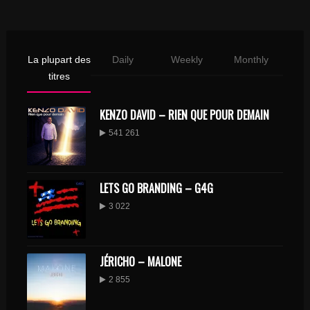
La plupart des
Daily
Weekly
Monthly
titres
KENZO DAVID – RIEN QUE POUR DEMAIN
541 261
LETS GO BRANDING – G4G
3 022
JÉRICHO – MALONE
2 855