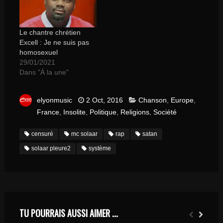
Le chantre chrétien
Excell : Je ne suis pas
homosexuel
29/01/2021
Dans "À la une"
elyonmusic
2 Oct, 2016
Chanson
,
Europe
,
France
,
Insolite
,
Politique
,
Religions
,
Société
censuré
mc solaar
rap
satan
solaar pleure2
système
TU POURRAIS AUSSI AIMER ...
MICHAEL W SMITH UNE RUMEUR…