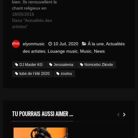
bien. Ils renouvellent le
chant religieux en
empruntant aux rhythm
18/05/2016
and blues, hip-hop, rap,
Dans "Actualités des
slam avec une qualité
artistes"
professionnelle.
Certains se produisent
elyonmusic
10 Juil, 2020
À la une
,
Actualités
devant des dizaines de
milliers de personnes,
des artistes
,
Louange music
,
Music
,
News
d’autres devraient
bientôt faire parler
DJ Master KG
Jerusalema
Nomcebo Zikode
d’eux. Ils ont en
tube de l’été 2020
zoulou
commun l’art de
célébrer la…
TU POURRAIS AUSSI AIMER ...
ÉCOUTEZ NOUS SUR LES PLATEFORMES D’HÉBERGEMENTS RADIOPHONIQUES