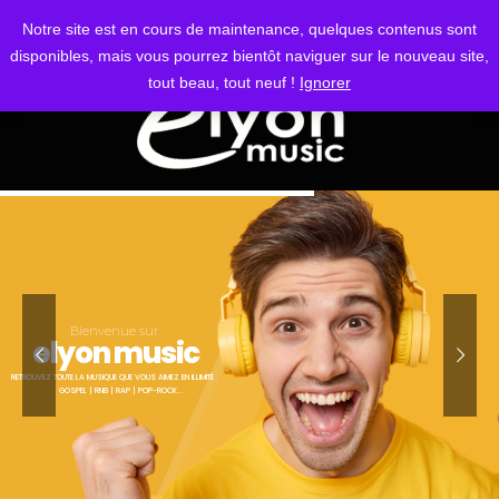
S'IDENTIFIER
Notre site est en cours de maintenance, quelques contenus sont
disponibles, mais vous pourrez bientôt naviguer sur le nouveau site,
tout beau, tout neuf !
Ignorer
Bienvenue sur
elyon music
RETROUVEZ TOUTE LA MUSIQUE QUE VOUS AIMEZ EN ILLIMITÉ
GOSPEL | RNB | RAP | POP-ROCK...